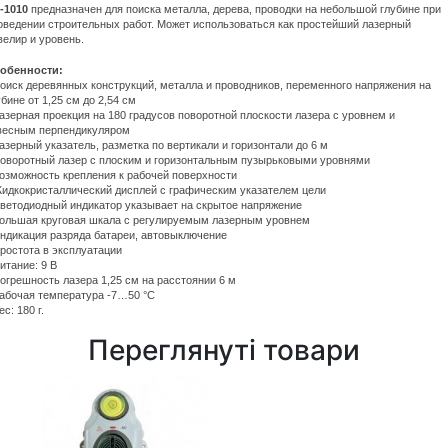
-1010
предназначен для поиска металла, дерева, проводки на небольшой глубине при
оведении строительных работ. Может использоваться как простейший лазерный
велир и уровень.
обенности:
Поиск деревянных конструкций, металла и проводников, переменного напряжения на
убине от 1,25 см до 2,54 см
Лазерная проекция на 180 градусов поворотной плоскости лазера с уровнем и
весным перпендикуляром
Лазерный указатель, разметка по вертикали и горизонтали до 6 м
Поворотный лазер с плоским и горизонтальным пузырьковыми уровнями
Возможность крепления к рабочей поверхности
Жидкокристаллический дисплей с графическим указателем цели
Светодиодный индикатор указывает на скрытое напряжение
Большая круговая шкала с регулируемым лазерным уровнем
Индикация разряда батареи, автовыключение
Простота в эксплуатации
Питание: 9 В
Погрешность лазера 1,25 см на расстоянии 6 м
Рабочая температура -7…50 °C
ес: 180 г.
Переглянуті товари