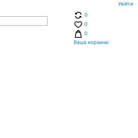
Увiйти
0
0
0
Ваша корзина: