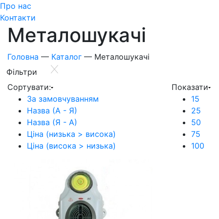
Про нас
Контакти
Металошукачі
Головна
—
Каталог
—
Металошукачі
Фiльтри
Сортувати:
Показати
За замовчуванням
15
Назва (А - Я)
25
Назва (Я - А)
50
Ціна (низька > висока)
75
Ціна (висока > низька)
100