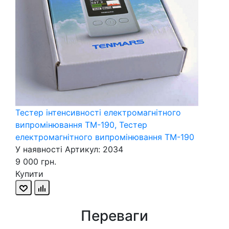
Тестер інтенсивності електромагнітного
AD
випромінювання TM-190, Тестер
те
електромагнітного випромінювання ТМ-190
У 
У наявності
Артикул: 2034
1 
9 000 грн.
Ку
Купити
Переваги