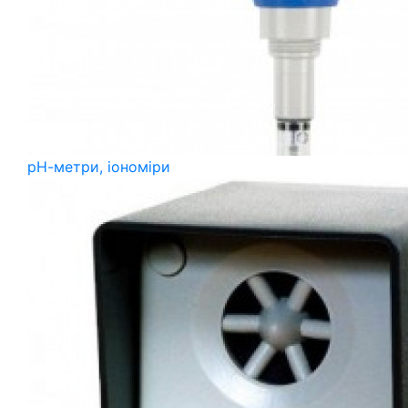
рН-метри, іономіри