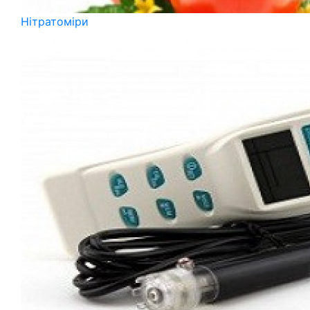
Нітратоміри