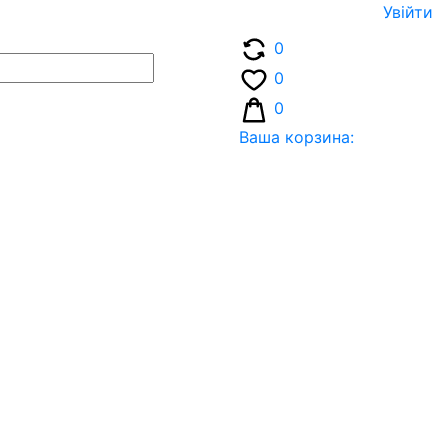
Увiйти
0
0
0
Ваша корзина: