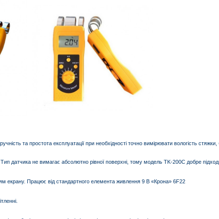
чність та простота експлуатації при необхідності точно вимірювати вологість стяжки, бе
 Тип датчика не вимагає абсолютно рівної поверхні, тому модель TK-200С добре підходит
ям екрану. Працює від стандартного елемента живлення 9 В «Крона» 6F22
тленні.