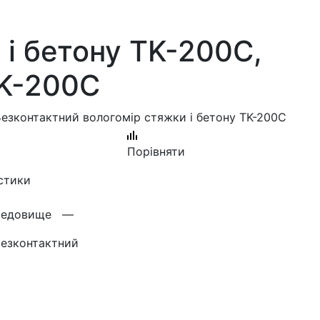
 і бетону TK-200С,
TK-200С
Безконтактний вологомір стяжки і бетону TK-200С
Порівняти
стики
ередовище —
езконтактний