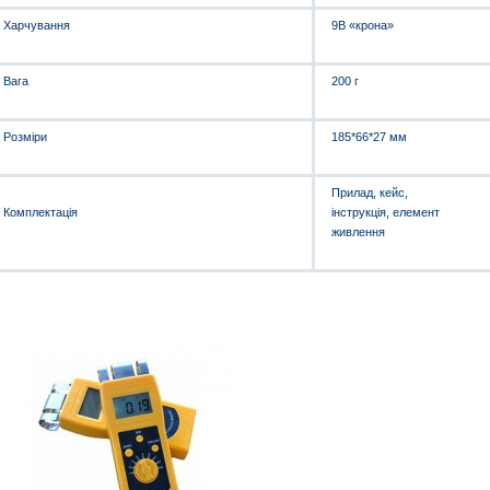
Харчування
9В «крона»
Вага
200 г
Розміри
185*66*27 мм
Прилад, кейс,
Комплектація
інструкція, елемент
живлення