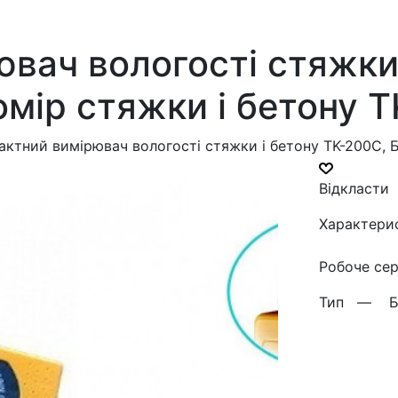
вач вологості стяжки
омір стяжки і бетону 
актний вимірювач вологості стяжки і бетону TK-200С, 
Відкласти
Характери
Робоче с
Тип —
Б