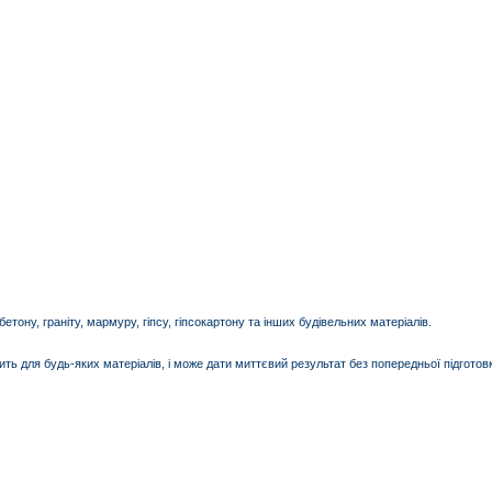
тону, граніту, мармуру, гіпсу, гіпсокартону та інших будівельних матеріалів.
ь для будь-яких матеріалів, і може дати миттєвий результат без попередньої підготовк