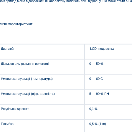
кож прилад може відображати як абсолютну вологість так і відносну, що може стати в нагоді
хнічні характеристики:
Дисплей
LCD, подсветка
Діапазон вимірювання вологості
0 ～ 50 %
Умови експлуатації (температура)
0 ～ 60 С
Умови експлуатації (відн. вологість)
5 ～ 90 % RH
Роздільна здатність
0,1 %
Похибка
0,5 % (1+n)