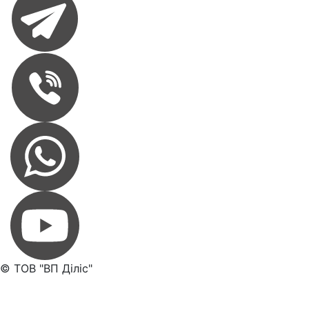
© TОB "ВП Діліс"