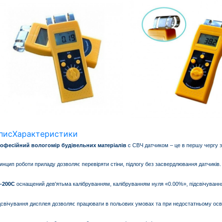
пис
Характеристики
офесійний вологомір будівельних матеріалів
с СВЧ датчиком – це в першу чергу зру
инцип роботи приладу дозволяє перевіряти стіни, підлогу без засвердлювання датчиків.
-200С
оснащений дев'ятьма калібруванням, калібруванням нуля «0.00%», підсвічуванн
дсвічування дисплея дозволяє працювати в польових умовах та при недостатньому осві