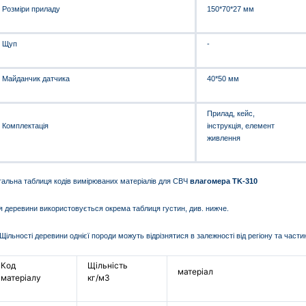
Розміри приладу
150*70*27 мм
Щуп
-
Майданчик датчика
40*50 мм
Прилад, кейс,
Комплектація
інструкція, елемент
живлення
гальна таблиця кодів вимірюваних матеріалів для
СВЧ
влагомера TK-310
я деревини використовується окрема таблиця густин, див. нижче.
Щільності деревини однієї породи можуть відрізнятися в залежності від регіону та част
Код
Щільність
матеріал
матеріалу
кг/м3