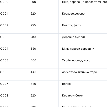
CD00
200
Піна, поролон, пінопласт, мінва
CD01
220
Коркове дерево
CD02
250
Повсть, фетр
CD03
280
Деревне вугілля
CD04
320
М'які породи деревини
CD05
400
Хвойні породи, Кокс
CD06
440
Азбестова тканина, торф
CD07
480
Вапно
CD08
520
Керамзитбетон