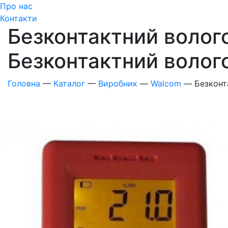
Про нас
Контакти
Безконтактний волого
Безконтактний волог
Головна
—
Каталог
—
Виробник
—
Walcom
—
Безконт