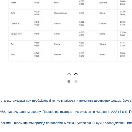
тота експлуатації при необхідності точно вимірювати вологість
дерев'яних дощок, бруса,
%», підсвічуванням екрану. Працює від стандартних елементів живлення ААА (4 шт). П
 режимі. Переміщаючи прилад по поверхні можна шукати більш сухі / вологі ділянки. Ви