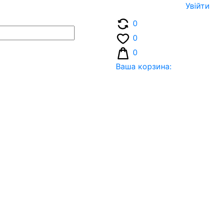
Увiйти
0
0
0
Ваша корзина: