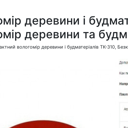
мір деревини і будмат
омір деревини та будм
актний вологомір деревини і будматеріалів TK-310, Без