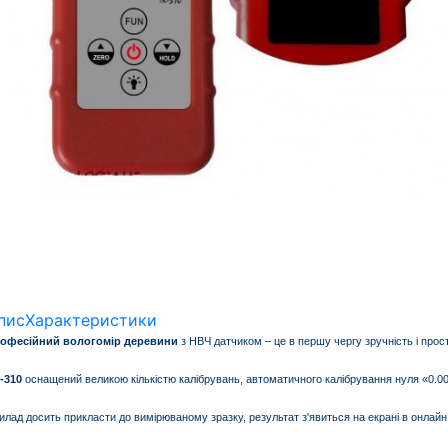
пис
Характеристики
офесійний вологомір деревини
з НВЧ датчиком – це в першу чергу зручність і прос
-310
оснащений великою кількістю калібрувань, автоматичного калібрування нуля «0.00
илад досить прикласти до вимірюваному зразку, результат з'явиться на екрані в онлайн