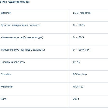
хнічні характеристики:
Дисплей
LCD, підсвітка
Діапазон вимірювання вологості
0 ～ 90 %
Умови експлуатації (температура)
0 ～ 60 З
Умови експлуатації (відн. вологість)
0 ～ 90 % RH
Роздільна здатність
0,1 %
Похибка
0,5 % (1+n)
Живлення
ААА 4 шт
Вага
200 г