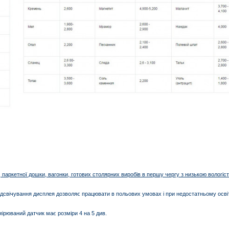
 паркетної дошки, вагонки, готових столярних виробів в першу чергу з низькою вологіс
ідсвічування дисплея дозволяє працювати в польових умовах і при недостатньому освіт
мірюваний датчик має розміри 4 на 5 див.